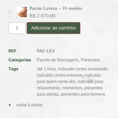
Pacote Leveza – 10 sessões
R$
2.070,00
Adicionar ao carrinho
REF
PAC-LEV
Categorias
,
Pacote de Massagens
Presentes
Tags
,
,
até 1 hora
indicado contra ansiedade
,
indicado contra estresse
indicado
,
para quem sente dor
indicado para
,
,
relaxamento
momentos
presentes
,
para atletas
presentes para homens
voltar à vitrine