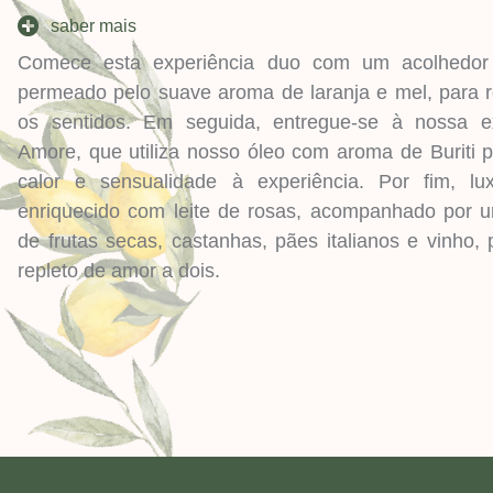
saber mais
Comece esta experiência duo com um acolhedor 
permeado pelo suave aroma de laranja e mel, para r
os sentidos. Em seguida, entregue-se à nossa 
Amore, que utiliza nosso óleo com aroma de Buriti 
calor e sensualidade à experiência. Por fim, l
enriquecido com leite de rosas, acompanhado por 
de frutas secas, castanhas, pães italianos e vinho
repleto de amor a dois.